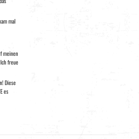
das
 kam mal
uf meinen
 Ich freue
n! Diese
E es