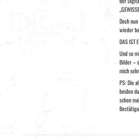
der Digit
„GEWISSE
Doch nun 
wieder be
DAS IST E
Und so mö
Bilder – 
mich sehr
PS: Die al
beiden du
schon mal
Bestätigu